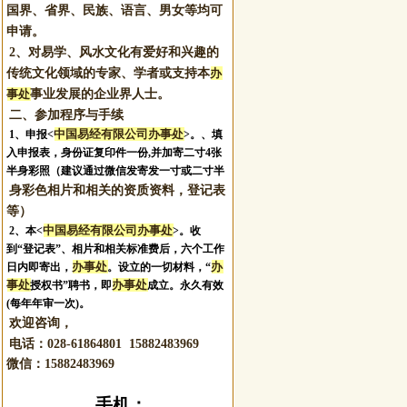
国界、省界、民族、语言、男女等均可
申请。
2、对易学、风水文化有爱好和兴趣的
孙军军
付卫明
刘洪涛
王清承
传统文化领域的专家、学者或支持本
办
事处
事业发展的企业界人士。
二、参加程序与手续
中国易经有限公司办事处
1、申报
<
>。
、填
入申报表，身份证复印件一份,并加寄二寸4张
半身彩照（建议通过微信发寄发一寸或二寸半
身彩色相片和相关的资质资料，登记表
等）
梁晓宇
程桂桃
刘金泉
雷勇明
中国易经有限公司办事处
2、本<
>。收
到“登记表”、相片和相关标准费后，六个工作
办事处
办
日内即寄出，
。设立的一切材料，“
事处
办事处
授权书”聘书，即
成立。永久有效
(每年年审一次)。
欢迎咨询，
电话：028-61864801 15882483969
微信：
15882483969
手机：