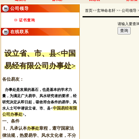
公司领导
首页>>玄坤命名轩 >> 公司领导 
证书查询
请输入要查
在线联系
设立省、市
、县
<中国
唐伟岚
蒋栋翔
王坚亮
李黑绵
易经有限公司办事处>
各位易友：
办事处是发展的基石，也是基本的学术力
量，为满足广大易学、风水研究者的要求，经
研究决定从即日起，吸收符合条件的易学、风
陈强
顾军成
刘学坤
海洋
中国易经有限
水人士可申请设立省、市、县<
公司办事处
>。
一、条件
1、凡承认本
办事处
章程，遵守国家法
律法规，热爱易学、风水文化者，不分