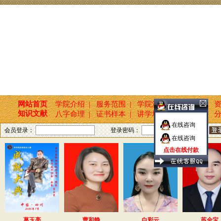
网站首页
学院介绍 |
服务范围 |
学院活动 |
新闻报道 |
资
知识文献
八字命理 |
证书样本 |
讲学培训 |
国学文化 |
分
在线咨询
会员登录：
登录密码：
在线咨询
点击在线付款
葛玉亮
曹和静
白彩云
苏全宝