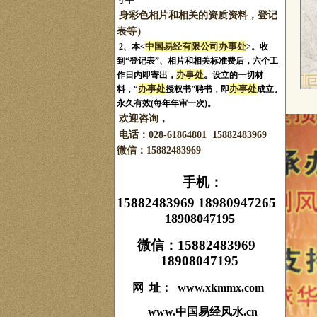
寸半
身彩色相片和相关的资质资料，登记
表等）
中国易经有限公司办事处
2、本<
>。收
到“登记表”、相片和相关标准费后，六个工
办事处
作日内即寄出，
。设立的一切材
办事处
办事处
料，“
授权书”聘书，即
成立。
永久有效(每年年审一次)。
欢迎咨询，
电话：028-61864801 15882483969
微信：
15882483969
手机：
15882483969 18980947265
18908047195
微信：
15882483969
18908047195
网 址： www.xkmmx.com
www.中国易经风水.cn