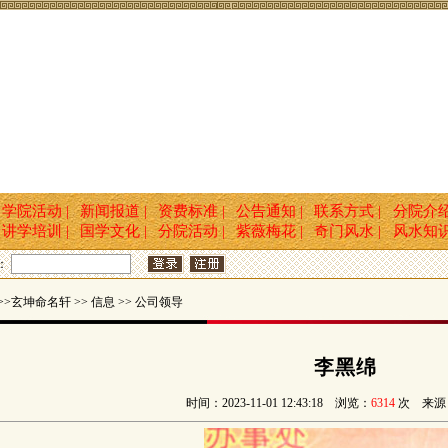
学院活动 |
新闻报道 |
资费标准 |
公告通知 |
联系方式 |
分院介
讲学培训 |
国学文化 |
分院活动 |
紫薇梅花 |
奇门风水 |
风水知
：
>玄坤命名轩 >> 信息 >> 公司领导
李黑绵
时间：2023-11-01 12:43:18 浏览：
6314
次 来源