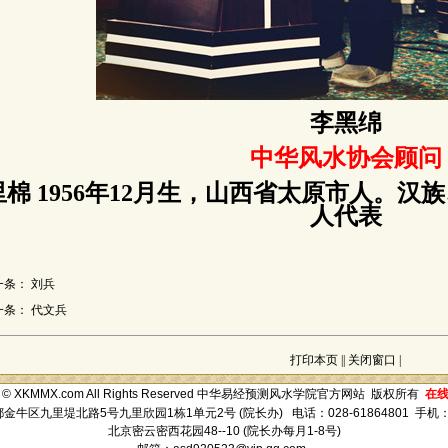
李黑绵
中华风水协会顾问
里棉 1956年12月生，山西省太原市人。
人代表
一条：
刘兵
一条：
代文兵
打印本页
||
关闭窗口
|
ght © XKMMX.com All Rights Reserved 中华易经预测风水学院官方网站 版权所有
在
牛区九里堤北路5号九里欣园1栋1单元2号 (院长办) 电话：028-61864801 手机：15
北京密云密西花园48--10 (院长办每月1-8号)