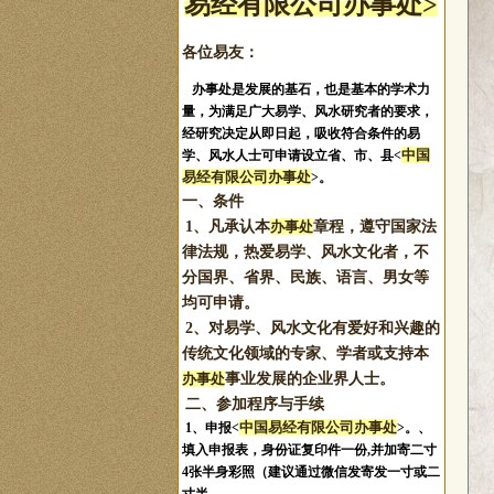
易经有限公司办事处>
各位易友：
办事处是发展的基石，也是基本的学术力
量，为满足广大易学、风水研究者的要求，
经研究决定从即日起，吸收符合条件的易
中国
学、风水人士可申请设立省、市、县<
易经有限公司办事处
>。
一、条件
1、凡承认本
办事处
章程，遵守国家法
律法规，热爱易学、风水文化者，不
分国界、省界、民族、语言、男女等
均可申请。
2、对易学、风水文化有爱好和兴趣的
传统文化领域的专家、学者或支持本
办事处
事业发展的企业界人士。
二、参加程序与手续
中国易经有限公司办事处
1、申报
<
>。
、
填入申报表，身份证复印件一份,并加寄二寸
4张半身彩照（建议通过微信发寄发一寸或二