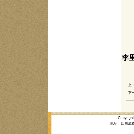
李
上
下
Copyri
地址：四川成都金