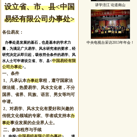
设立省、市
、县
<中国
讲学涪江 论道南山
易经有限公司办事处>
各位易友：
办事处是发展的基石，也是基本的学术力
中央电视台采访2013年年会！
量，为满足广大易学、风水研究者的要求，经
研究决定从即日起，吸收符合条件的易学、风
中国易经有限
水人士可申请设立省、市、县<
公司办事处
>。
一、条件
1、凡承认本
办事处
章程，遵守国家法
律法规，热爱易学、风水文化者，不分
国界、省界、民族、语言、男女等均可
申请。
2、对易学、风水文化有爱好和兴趣的
传统文化领域的专家、学者或支持本
办
事处
事业发展的企业界人士。
二、参加程序与手续
中国易经有限公司办事处
1、申报
<
>。
、填