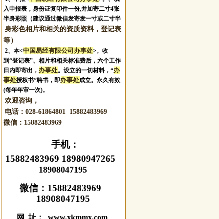
入申报表，身份证复印件一份,并加寄二寸4张
半身彩照（建议通过微信发寄发一寸或二寸半
身彩色相片和相关的资质资料，登记表
等）
中国易经有限公司办事处
2、本<
>。收
到“登记表”、相片和相关标准费后，六个工作
办事处
办
日内即寄出，
。设立的一切材料，“
事处
办事处
授权书”聘书，即
成立。永久有效
(每年年审一次)。
欢迎咨询，
电话：028-61864801 15882483969
微信：
15882483969
手机：
15882483969 18980947265
18908047195
微信：
15882483969
18908047195
网 址： www.xkmmx.com