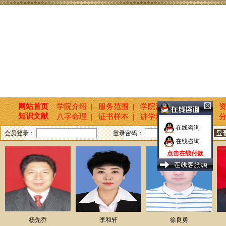
网站首页
学院介绍 |
服务范围 |
学院活动 |
新闻报道 |
资
知识文献
八字命理 |
证书样本 |
讲学培训 |
国学文化 |
分
在线咨询
会员登录：
登录密码：
在线咨询
点击在线付款
杨先乔
李和轩
徐良勇