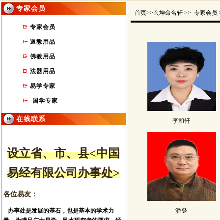
专家会员
首页
>>玄坤命名轩 >> 专家会员 
专家会员
道教用品
佛教用品
法器用品
沈罡成
朱承志
毛彬
易学专家
国学专家
在线联系
李和轩
设立省、市
、县
<中国
易成乐
李万成
黄显全
易经有限公司办事处>
各位易友：
办事处是发展的基石，也是基本的学术力
潘登