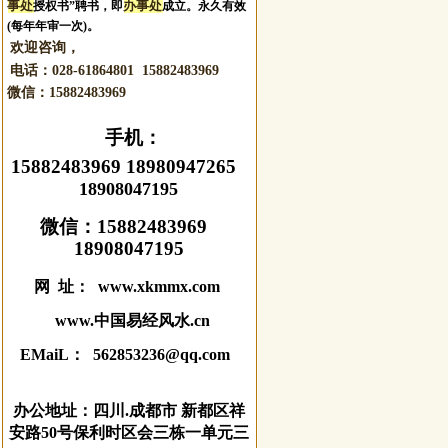
事处
办事处
授权书”聘书，即
成立。永久有效
(每年年审一次)。
欢迎咨询，
电话：028-61864801 15882483969
微信：
15882483969
手机：
15882483969 18980947265
18908047195
微信：
15882483969
18908047195
网 址： www.xkmmx.com
www.中国易经风水.cn
EMaiL： 562853236@qq.com
办公地址：四川.成都市 新都区祥
安路50号保利时区会三栋一单元三