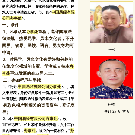
量，为满足广大易学、风水研究者的要求，经
研究决定从即日起，吸收符合条件的易学、风
徐欢
赵晶
王静玄
中国易经有限
水人士可申请设立省、市、县<
公司办事处
>。
一、条件
1、凡承认本
办事处
章程，遵守国家法
律法规，热爱易学、风水文化者，不分
国界、省界、民族、语言、男女等均可
毛彬
申请。
李朋鹏
代沄沄
王佑红
2、对易学、风水文化有爱好和兴趣的
传统文化领域的专家、学者或支持本
办
事处
事业发展的企业界人士。
二、参加程序与手续
中国易经有限公司办事处
1、申报
<
>。
、填
入申报表，身份证复印件一份,并加寄二寸4张
半身彩照（建议通过微信发寄发一寸或二寸半
杜乾
身彩色相片和相关的资质资料，登记表
王文生
张德全
邱盈
共计 25 页
首页
等）
中国易经有限公司办事处
2、本<
>。收
到“登记表”、相片和相关标准费后，六个工作
办事处
办
日内即寄出，
。设立的一切材料，“