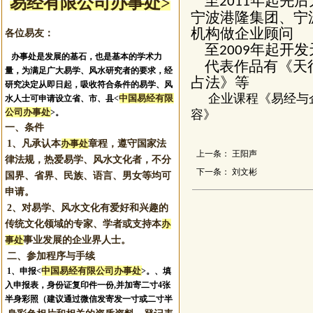
至
年起先后
易经有限公司办事处>
2011
宁波港隆集团、宁
机构做企业顾问
各位易友：
至
年起开发
2009
办事处是发展的基石，也是基本的学术力
代表作品有《天行
量，为满足广大易学、风水研究者的要求，经
占法》等
研究决定从即日起，吸收符合条件的易学、风
企业课程《易经与企
中国易经有限
水人士可申请设立省、市、县<
公司办事处
>。
容》
一、条件
1、凡承认本
办事处
章程，遵守国家法
上一条：
王阳声
律法规，热爱易学、风水文化者，不分
下一条：
刘文彬
国界、省界、民族、语言、男女等均可
申请。
2、对易学、风水文化有爱好和兴趣的
传统文化领域的专家、学者或支持本
办
事处
事业发展的企业界人士。
二、参加程序与手续
中国易经有限公司办事处
1、申报
<
>。
、填
入申报表，身份证复印件一份,并加寄二寸4张
半身彩照（建议通过微信发寄发一寸或二寸半