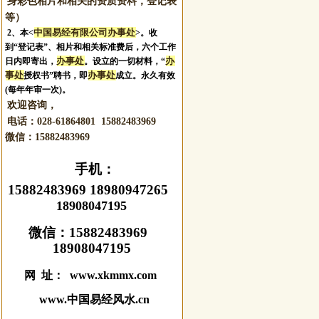
身彩色相片和相关的资质资料，登记表
等）
中国易经有限公司办事处
2、本<
>。收
到“登记表”、相片和相关标准费后，六个工作
办事处
办
日内即寄出，
。设立的一切材料，“
事处
办事处
授权书”聘书，即
成立。永久有效
(每年年审一次)。
欢迎咨询，
电话：028-61864801 15882483969
微信：
15882483969
手机：
15882483969 18980947265
18908047195
微信：
15882483969
18908047195
网 址： www.xkmmx.com
www.中国易经风水.cn