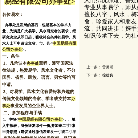
人们排忧解难、答疑
易经有限公司办事处>
专业从事易学，
师从
擅长八字，风水，梅
各位易友：
命，珍爱家人和朋友
办事处是发展的基石，也是基本的学术力
流
，共同进步！携手
量，为满足广大易学、风水研究者的要求，经
知识传承下去，为社
研究决定从即日起，吸收符合条件的易学、风
中国易经有限
水人士可申请设立省、市、县<
公司办事处
>。
一、条件
1、凡承认本
办事处
章程，遵守国家法
上一条：
雷勇明
律法规，热爱易学、风水文化者，不分
下一条：
徐建良
国界、省界、民族、语言、男女等均可
申请。
2、对易学、风水文化有爱好和兴趣的
传统文化领域的专家、学者或支持本
办
事处
事业发展的企业界人士。
二、参加程序与手续
中国易经有限公司办事处
1、申报
<
>。
、填
入申报表，身份证复印件一份,并加寄二寸4张
半身彩照（建议通过微信发寄发一寸或二寸半