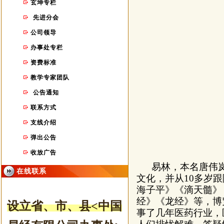
玄坤专栏
先进分会
公司领导
办事处专栏
资费标准
教学专家团队
公告通知
联系方式
支线介绍
弹出公告
收放广告
易林，本名唐伟岚，
在线联系
文化
，
并从
10多岁
跟
海子平》《滴天髓》
经》《龙经》等，博
设立省、市
、县
<中国
事了几年医药行业，