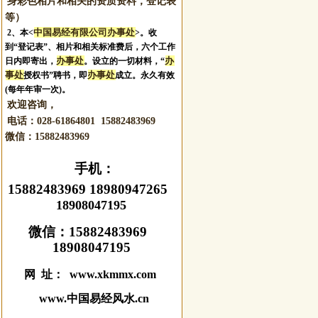
身彩色相片和相关的资质资料，登记表
等）
中国易经有限公司办事处
2、本<
>。收
到“登记表”、相片和相关标准费后，六个工作
办事处
办
日内即寄出，
。设立的一切材料，“
事处
办事处
授权书”聘书，即
成立。永久有效
(每年年审一次)。
欢迎咨询，
电话：028-61864801 15882483969
微信：
15882483969
手机：
15882483969 18980947265
18908047195
微信：
15882483969
18908047195
网 址： www.xkmmx.com
www.中国易经风水.cn