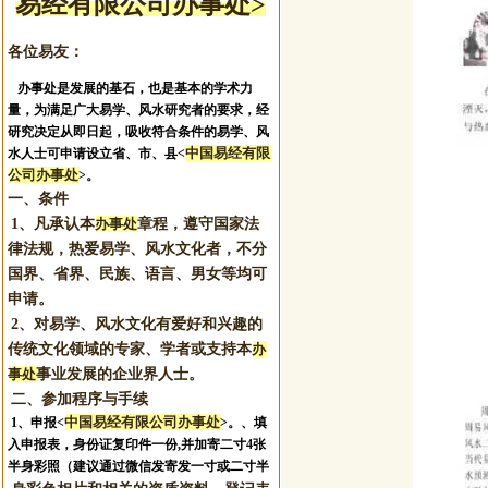
易经有限公司办事处>
各位易友：
办事处是发展的基石，也是基本的学术力
量，为满足广大易学、风水研究者的要求，经
研究决定从即日起，吸收符合条件的易学、风
中国易经有限
水人士可申请设立省、市、县<
公司办事处
>。
一、条件
1、凡承认本
办事处
章程，遵守国家法
律法规，热爱易学、风水文化者，不分
国界、省界、民族、语言、男女等均可
申请。
2、对易学、风水文化有爱好和兴趣的
传统文化领域的专家、学者或支持本
办
事处
事业发展的企业界人士。
二、参加程序与手续
中国易经有限公司办事处
1、申报
<
>。
、填
入申报表，身份证复印件一份,并加寄二寸4张
半身彩照（建议通过微信发寄发一寸或二寸半