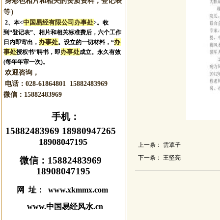
身彩色相片和相关的资质资料，登记表
等）
中国易经有限公司办事处
2、本<
>。收
到“登记表”、相片和相关标准费后，六个工作
办事处
办
日内即寄出，
。设立的一切材料，“
事处
办事处
授权书”聘书，即
成立。永久有效
(每年年审一次)。
欢迎咨询，
电话：028-61864801 15882483969
微信：
15882483969
手机：
15882483969 18980947265
18908047195
上一条：
雲罩子
下一条：
王坚亮
微信：
15882483969
18908047195
网 址： www.xkmmx.com
www.中国易经风水.cn