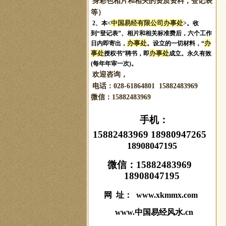
身彩色相片和相关的资质资料，登记表
等）
中国易经有限公司办事处
2、本<
>。收
到“登记表”、相片和相关标准费后，六个工作
办事处
办
日内即寄出，
。设立的一切材料，“
事处
办事处
授权书”聘书，即
成立。永久有效
(每年年审一次)。
欢迎咨询，
电话：028-61864801 15882483969
微信：
15882483969
手机：
15882483969 18980947265
18908047195
微信：
15882483969
18908047195
网 址： www.xkmmx.com
www.中国易经风水.cn