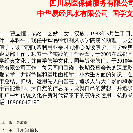
四川易医保健服务有限公司
中华易经风水有限公司
国学
曹立恒，易名：玄妙，女，汉族，1983年5月
生于四
计，本科生，现任中华易经预测风水学院院长助理、协会
佛学，读书期间常利用业余时间潜心阅读佛学、国学经典文
企划部工作，积累一些实践的工作经念，于2009在成都
学经典文化，并自学佛学文化，同年皈依佛门。于2010
院有限公司工作，
每天耳闻目染
，长期受葛会长的深度影
爱易学，并能掌握和运用面相学、小六壬方面的知识，在
于总结、归纳、运用先人的智慧，追求人与大自然的和谐
宇宙能量师、大自然的信息库，成就自己的梦想，并追求
推广中华传统文化在新时代背景下的演绎及运用，弘扬民
话:18908047195
上一条：
陈满贵
下一条：
朱旭东副会长