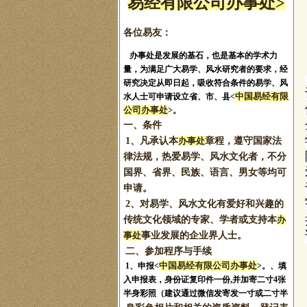
易经有限公司办事处>
各位易友：
办事处是发展的基石，也是基本的学术力
量，为满足广大易学、风水研究者的要求，经
研究决定从即日起，吸收符合条件的易学、风
中国易经有限
水人士可申请设立省、市、县<
公司办事处
>。
一、条件
1、凡承认本
办事处
章程，遵守国家法
律法规，热爱易学、风水文化者，不分
国界、省界、民族、语言、男女等均可
申请。
2、对易学、风水文化有爱好和兴趣的
传统文化领域的专家、学者或支持本
办
事处
事业发展的企业界人士。
二、参加程序与手续
中国易经有限公司办事处
1、申报
<
>。
、填
入申报表，身份证复印件一份,并加寄二寸4张
半身彩照（建议通过微信发寄发一寸或二寸半