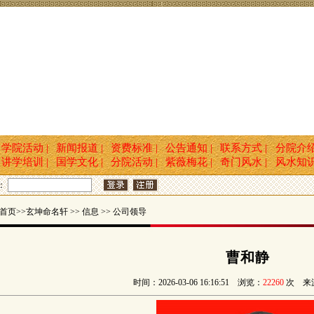
学院活动 |
新闻报道 |
资费标准 |
公告通知 |
联系方式 |
分院介
讲学培训 |
国学文化 |
分院活动 |
紫薇梅花 |
奇门风水 |
风水知
：
页>>玄坤命名轩 >> 信息 >> 公司领导
曹和静
时间：2026-03-06 16:16:51 浏览：
22260
次 来