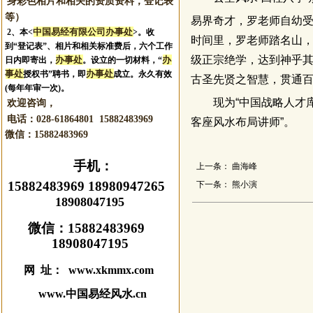
身彩色相片和相关的资质资料，登记表
等）
易界奇才，罗老师自幼受
中国易经有限公司办事处
2、本<
>。收
时间里，罗老师踏名山
到“登记表”、相片和相关标准费后，六个工作
级正宗绝学，达到神乎
办事处
办
日内即寄出，
。设立的一切材料，“
事处
办事处
授权书”聘书，即
成立。永久有效
古圣先贤之智慧，贯通百
(每年年审一次)。
现为“中国战略人才库
欢迎咨询，
电话：028-61864801 15882483969
客座风水布局讲师”。
微信：
15882483969
手机：
上一条：
曲海峰
15882483969 18980947265
下一条：
熊小演
18908047195
微信：
15882483969
18908047195
网 址： www.xkmmx.com
www.中国易经风水.cn