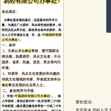
易经有限公司办事处>
各位易友：
办事处是发展的基石，也是基本的学术力
量，为满足广大易学、风水研究者的要求，经
研究决定从即日起，吸收符合条件的易学、风
中国易经有限
水人士可申请设立省、市、县<
公司办事处
>。
一、条件
1、凡承认本
办事处
章程，遵守国家法
律法规，热爱易学、风水文化者，不分
国界、省界、民族、语言、男女等均可
申请。
2、对易学、风水文化有爱好和兴趣的
传统文化领域的专家、学者或支持本
办
事处
事业发展的企业界人士。
二、参加程序与手续
中国易经有限公司办事处
1、申报
<
>。
、填
入申报表，身份证复印件一份,并加寄二寸4张
擅长技法:
半身彩照（建议通过微信发寄发一寸或二寸半
玄空风水 四柱八字 形