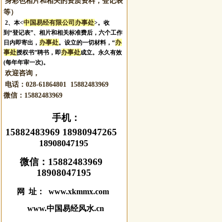
身彩色相片和相关的资质资料，登记表
等）
中国易经有限公司办事处
2、本<
>。收
到“登记表”、相片和相关标准费后，六个工作
办事处
办
日内即寄出，
。设立的一切材料，“
事处
办事处
授权书”聘书，即
成立。永久有效
(每年年审一次)。
欢迎咨询，
电话：028-61864801 15882483969
微信：
15882483969
手机：
15882483969 18980947265
18908047195
微信：
15882483969
18908047195
网 址： www.xkmmx.com
www.中国易经风水.cn