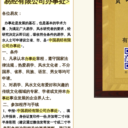
易经有限公司办事处>
各位易友：
办事处是发展的基石，也是基本的学术力
量，为满足广大易学、风水研究者的要求，经
研究决定从即日起，吸收符合条件的易学、风
中国易经有限
水人士可申请设立省、市、县<
公司办事处
>。
一、条件
1、凡承认本
办事处
章程，遵守国家法
律法规，热爱易学、风水文化者，不分
国界、省界、民族、语言、男女等均可
申请。
2、对易学、风水文化有爱好和兴趣的
传统文化领域的专家、学者或支持本
办
事处
事业发展的企业界人士。
二、参加程序与手续
中国易经有限公司办事处
1、申报
<
>。
、填
入申报表，身份证复印件一份,并加寄二寸4张
半身彩照（建议通过微信发寄发一寸或二寸半