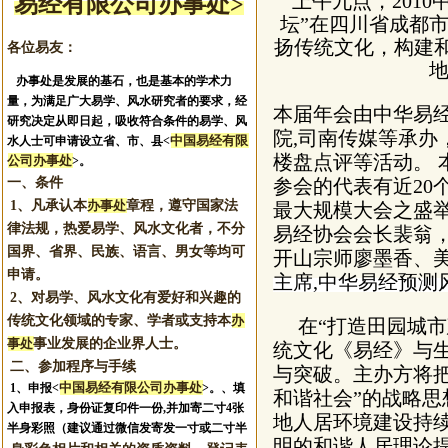
上午九点，
2010
易经有限公司办事处>
坛
”
在四川省成都
扬传统文化，构建
各位易友：
办事处是发展的基石，也是基本的学术力
量，为满足广大易学、风水研究者的要求，经
本届年会由中华易
研究决定从即日起，吸收符合条件的易学、风
院
,
司南传媒等承办
中国易经有限
水人士可申请设立省、市、县<
楼盘点评等活动。
公司办事处
>。
一、条件
参会的代表有近
20
1、凡承认本
办事处
章程，遵守国家法
最大规模大会之盛
律法规，热爱易学、风水文化者，不分
易经协会会长裴翁
国界、省界、民族、语言、男女等均可
开山宗师廖墨香、
申请。
主席
,
中华易经预测
2、对易学、风水文化有爱好和兴趣的
传统文化领域的专家、学者或支持本
办
在
“
打造田园城市
事处
事业发展的企业界人士。
统文化《易经》与
二、参加程序与手续
与突破。主办方将
中国易经有限公司办事处
1、申报
<
>。
、填
和谐社会
”
的战略思
入申报表，身份证复印件一份,并加寄二寸4张
地人居环境建设持
半身彩照（建议通过微信发寄发一寸或二寸半
明的和谐人居理论