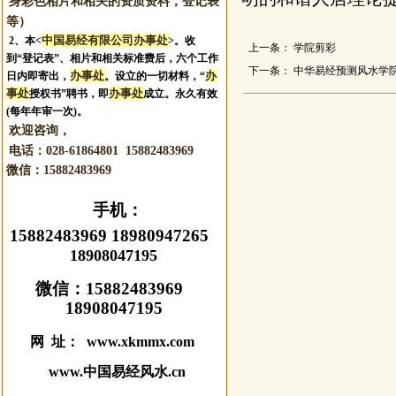
身彩色相片和相关的资质资料，登记表
等）
中国易经有限公司办事处
2、本<
>。收
上一条：
学院剪彩
到“登记表”、相片和相关标准费后，六个工作
下一条：
中华易经预测风水学
办事处
办
日内即寄出，
。设立的一切材料，“
事处
办事处
授权书”聘书，即
成立。永久有效
(每年年审一次)。
欢迎咨询，
电话：028-61864801 15882483969
微信：
15882483969
手机：
15882483969 18980947265
18908047195
微信：
15882483969
18908047195
网 址： www.xkmmx.com
www.中国易经风水.cn