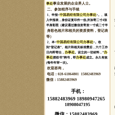
事处
事业发展的企业界人士。
二、参加程序与手续
中国易经有限公司办事处
1、申报
<
>。
、填
入申报表，身份证复印件一份,并加寄二寸4张
半身彩照（建议通过微信发寄发一寸或二寸半
身彩色相片和相关的资质资料，登记表
等）
中国易经有限公司办事处
2、本<
>。收
到“登记表”、相片和相关标准费后，六个工作
办事处
办
日内即寄出，
。设立的一切材料，“
事处
办事处
授权书”聘书，即
成立。永久有效
(每年年审一次)。
欢迎咨询，
电话：028-61864801 15882483969
微信：
15882483969
手机：
15882483969 18980947265
18908047195
微信：
15882483969