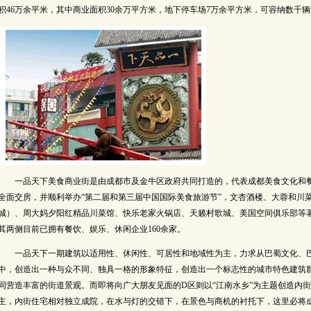
积46万余平米，其中商业面积30余万平方米，地下停车场7万余平方米，可容纳数千
一品天下美食商业街是由成都市及金牛区政府共同打造的，代表成都美食文化和餐
全面交房，并顺利举办“第二届和第三届中国国际美食旅游节”，文杏酒楼、大蓉和川
城）、周大妈夕阳红精品川菜馆、快乐老家火锅店、天籁村歌城、美国空间俱乐部等
其两侧目前已拥有餐饮、娱乐、休闲企业160余家。
一品天下一期建筑以适用性、休闲性、可居性和地域性为主，力求从巴蜀文化、巴
中，创造出一种与众不同、独具一格的形象特征，创造出一个标志性的城市特色建筑
同营造丰富的街道景观。而即将向广大朋友见面的D区则以“江南水乡”为主题创造内
主，內街住宅相对独立成院，在水与灯的交错下，在景色与商机的衬托下，这里必将