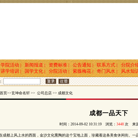
学院活动 |
新闻报道 |
资费标准 |
公告通知 |
联系方式 |
分院介
讲学培训 |
国学文化 |
分院活动 |
紫薇梅花 |
奇门风水 |
风水知
：
页>>玄坤命名轩 >> 公司总店 >> 成都文化
成都一品天下
时间：2014-09-02 10:31:19 浏览：
3448
次 来
在成都上风上水的西面，金沙文化熏陶的这个宝地上面，珍藏着这条美食休闲街。一