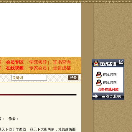
绍
会员专区
学院领导 |
证书查询
识
在线视频
专家会员 |
走进成都
在线咨询
在线咨询
点击在线付款
源： 作者：
品天下位于羊西线一品天下大街两侧，其总建筑面