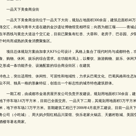
一品天下美食商业街
一品天下美食商业街位于一品天下大街，规划占地面积300余亩，建筑总面积46万平
路交汇，向南与青羊大道在建的金沙遗址博物馆竞相呼应；向西为都江堰———青城
在羊西线与黄忠大道这个交汇处，目前已聚集有红杏、大蓉和、老房子、巴谷园、夕
个时尚而成熟的美食消费聚集区。
项目总体规划方案由加拿大KFS公司设计，风格上集合了现代时尚与成都特色，
食、购物、休闲、娱乐的综合需求。在功能布局上，以餐饮、旅游购物、娱乐、休闲
之形成一条功能齐全、设施配套的综合商业街区；在建筑
特色上，突出适用性、休闲性、可居性和地域性，力求从巴蜀文化、巴蜀风格和生态
众不同、独具一格的形象特征，创造出一个标志性的城市特色建筑群体。
一期工程，由成都市金港房屋开发公司负责开发建设。规划用地面积150余亩，建筑
地下停车场3.6万平方米，目前已全面交房。一品天下二期，其规划用地面积5万平方
米，地下停车场2.5万平方米。首期建筑工程已于2006年4月底开工建设。目前一品
务公司（小吃城）、周大妈夕阳红精品川菜馆、快乐老家火锅店、天籁村歌城、美国
酒楼等著名商家。