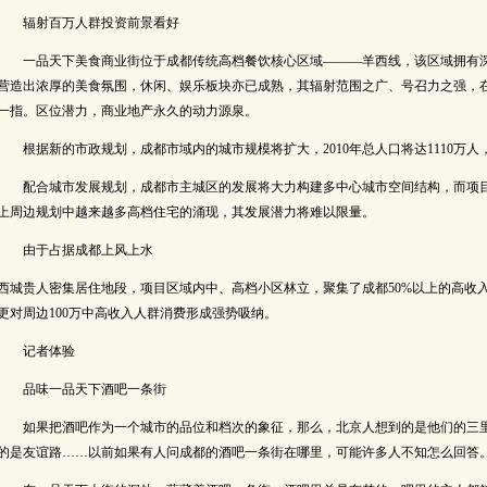
辐射百万人群投资前景看好
一品天下美食商业街位于成都传统高档餐饮核心区域———羊西线，该区域拥有深
营造出浓厚的美食氛围，休闲、娱乐板块亦已成熟，其辐射范围之广、号召力之强，
一指。区位潜力，商业地产永久的动力源泉。
根据新的市政规划，成都市域内的城市规模将扩大，2010年总人口将达1110万人，202
配合城市发展规划，成都市主城区的发展将大力构建多中心城市空间结构，而项目
上周边规划中越来越多高档住宅的涌现，其发展潜力将难以限量。
由于占据成都上风上水
西城贵人密集居住地段，项目区域内中、高档小区林立，聚集了成都50%以上的高收
更对周边100万中高收入人群消费形成强势吸纳。
记者体验
品味一品天下酒吧一条街
如果把酒吧作为一个城市的品位和档次的象征，那么，北京人想到的是他们的三里
的是友谊路……以前如果有人问成都的酒吧一条街在哪里，可能许多人不知怎么回答