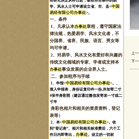
经研究决定从即日起，吸收符合条件的易
中国
学、风水人士可申请设立省、市、县<
易经有限公司办事处
>。
一、条件
1、凡承认本
办事处
章程，遵守国家法
律法规，热爱易学、风水文化者，不
分国界、省界、民族、语言、男女等
均可申请。
上一
2、对易学、风水文化有爱好和兴趣的
下一
传统文化领域的专家、学者或支持本
办事处
事业发展的企业界人士。
二、参加程序与手续
中国易经有限公司办事处
1、申报
<
>。
、
填入申报表，身份证复印件一份,并加寄二寸
4张半身彩照（建议通过微信发寄发一寸或二
寸半
身彩色相片和相关的资质资料，登记
表等）
中国易经有限公司办事处
2、本<
>。收
到“登记表”、相片和相关标准费后，六个工
办事处
作日内即寄出，
。设立的一切材