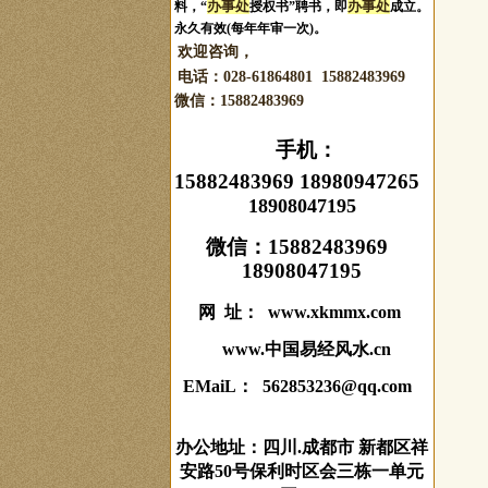
办事处
办事处
料，“
授权书”聘书，即
成立。
永久有效(每年年审一次)。
欢迎咨询，
电话：028-61864801 15882483969
微信：
15882483969
手机：
15882483969 18980947265
18908047195
微信：
15882483969
18908047195
网 址： www.xkmmx.com
www.中国易经风水.cn
EMaiL： 562853236@qq.com
办公地址：四川.成都市 新都区祥
安路50号保利时区会三栋一单元