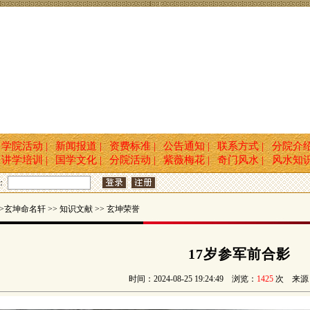
学院活动 |
新闻报道 |
资费标准 |
公告通知 |
联系方式 |
分院介
讲学培训 |
国学文化 |
分院活动 |
紫薇梅花 |
奇门风水 |
风水知
：
玄坤命名轩 >> 知识文献 >> 玄坤荣誉
17岁参军前合影
时间：2024-08-25 19:24:49 浏览：
1425
次 来源