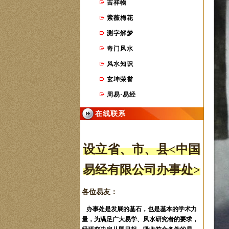
吉祥物
紫薇梅花
测字解梦
奇门风水
风水知识
玄坤荣誉
周易·易经
在线联系
设立省、市
、县
<中国
易经有限公司办事处>
各位易友：
办事处是发展的基石，也是基本的学术力
量，为满足广大易学、风水研究者的要求，