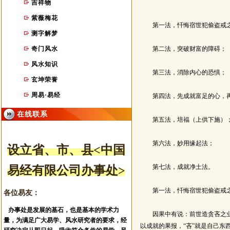
吉祥物
紫薇梅花
第一法，忏悔宿世犯偷盗戒之
测字解梦
奇门风水
第二法，突破财富的障碍；
风水知识
第三法，消除内心的恐惧；
玄坤荣誉
周易·易经
第四法，先成就富足的心，再
在线联系
第五法，培福（上供下施）
第六法，妙用缘起法；
设立省、市
、县
<中国
第七法，成就净土法。
易经有限公司办事处>
第一法，忏悔宿世犯偷盗戒之
各位易友：
办事处是发展的基石，也是基本的学术力
因果中有说：前世造贪吝之业，
量，为满足广大易学、风水研究者的要求，经
以成就的果报，“吝”就是自己