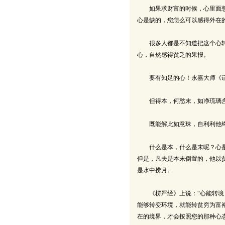
如果求财富的时候，心里面想的
心是缺的，您怎么可以感得外在
很多人都是不知道把这个心转过
心，自然感得贫乏的果报。
要有知足的心！永嘉大师《证
但得本，何愁末，如净琉璃
既能解此如意珠，自利利他
什么是本，什么是末呢？心是本
但是，凡夫是本末倒置的，他以
是水中捞月。
《楞严经》上说：“心能转境，
能够转变环境，就能转贫穷为富
在的境界，才会按照您的那种心