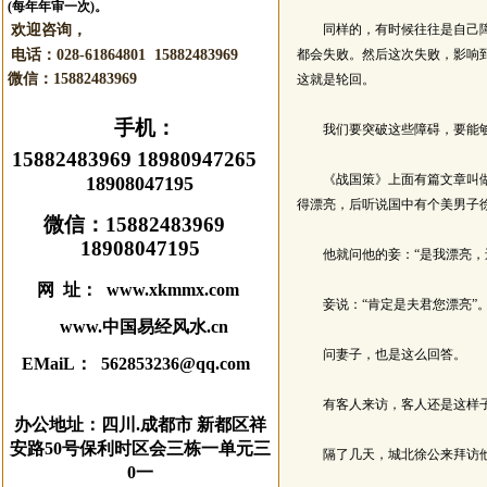
(每年年审一次)。
欢迎咨询，
同样的，有时候往往是自己障碍
电话：028-61864801 15882483969
都会失败。然后这次失败，影响
微信：
15882483969
这就是轮回。
手机：
我们要突破这些障碍，要能够
15882483969 18980947265
《战国策》上面有篇文章叫做《
18908047195
得漂亮，后听说国中有个美男子
微信：
15882483969
18908047195
他就问他的妾：“是我漂亮，还
网 址： www.xkmmx.com
妾说：“肯定是夫君您漂亮”
www.中国易经风水.cn
问妻子，也是这么回答。
EMaiL： 562853236@qq.com
有客人来访，客人还是这样子
办公地址：四川.成都市 新都区祥
安路50号保利时区会三栋一单元三
隔了几天，城北徐公来拜访他
0一