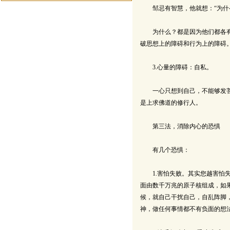
邹忌有智慧，他就想：“为什么
为什么？都是因为他们都各有私
破思想上的障碍和行为上的障碍
3.心量的障碍：自私。
一心只想到自己，不能够发菩提
是上求佛道的修行人。
第三法，消除内心的恐惧
有几个恐惧：
1.害怕失败。其实您越害怕失
面由数千万兆的原子核组成，如
候，就自己干扰自己，自乱阵脚
神，做任何事情都不有负面的想