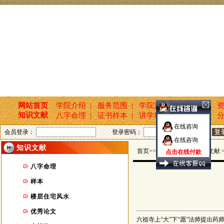
网站首页
学院介绍 |
服务范围 |
学院活动 |
新闻报道 |
资
知识文献
八字命理 |
证书样本 |
讲学培训 |
国学文化 |
分
在线咨询
会员登录：
登录密码：
在线咨询
知识文献
首页>>玄坤命名轩 >> 知识文献 
点击在线付款
八字命理
样本
楼层住宅风水
优秀论文
六祖寺上“大”下“愿”法师提出药