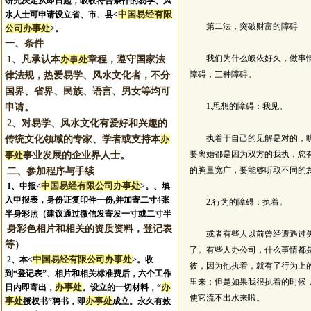
研究决定从即日起，吸收符合条件的易学、风
中国易经有限
水人士可申请设立省、市、县<
第二法，突破财富的障碍
公司办事处
>。
一、条件
我们为什么皈依好久，做事情没
1、凡承认本
办事处
章程，遵守国家法
障碍，三种障碍。
律法规，热爱易学、风水文化者，不分
国界、省界、民族、语言、男女等均可
1.思想的障碍：我见。
申请。
2、对易学、风水文化有爱好和兴趣的
执着于自己的见解是对的，听不
传统文化领域的专家、学者或支持本
办
要离婚都是因为双方的我执，您
事处
事业发展的企业界人士。
的胸量宽广，要能够听取不同的
二、参加程序与手续
中国易经有限公司办事处
1、申报
<
>。
、填
入申报表，身份证复印件一份,并加寄二寸4张
2.行为的障碍：执着。
半身彩照（建议通过微信发寄发一寸或二寸半
身彩色相片和相关的资质资料，登记表
或者有些人以前曾经遭遇过失败
等）
了。有些人办公司，什么事情都
中国易经有限公司办事处
2、本<
>。收
彼，因为他执着，就有了行为上
到“登记表”、相片和相关标准费后，六个工作
里来；但是如果我很执着的时候
办事处
办
日内即寄出，
。设立的一切材料，“
使它流不出水来啦。
事处
办事处
授权书”聘书，即
成立。永久有效