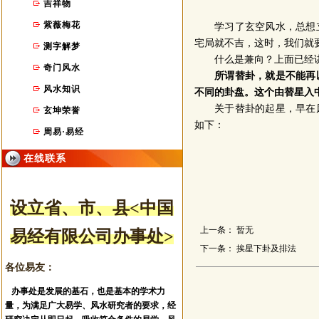
吉祥物
紫薇梅花
学习了玄空风水，总想
宅局就不吉，这时，我们就
测字解梦
什么是兼向？上面已经
奇门风水
所谓替卦，就是不能再
风水知识
不同的卦盘。这个由替星入
关于替卦的起星，早在
玄坤荣誉
如下：
周易·易经
在线联系
设立省、市
、县
<中国
上一条：
暂无
易经有限公司办事处>
下一条：
挨星下卦及排法
各位易友：
办事处是发展的基石，也是基本的学术力
量，为满足广大易学、风水研究者的要求，经