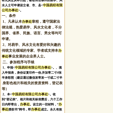
研究决定从即日起，吸收符合条件的易学、风
中国易经有限
水人士可申请设立省、市、县<
公司办事处
>。
一、条件
1、凡承认本
办事处
章程，遵守国家法
律法规，热爱易学、风水文化者，不分
国界、省界、民族、语言、男女等均可
申请。
2、对易学、风水文化有爱好和兴趣的
传统文化领域的专家、学者或支持本
办
事处
事业发展的企业界人士。
二、参加程序与手续
中国易经有限公司办事处
1、申报
<
>。
、填
入申报表，身份证复印件一份,并加寄二寸4张
半身彩照（建议通过微信发寄发一寸或二寸半
身彩色相片和相关的资质资料，登记表
等）
中国易经有限公司办事处
2、本<
>。收
到“登记表”、相片和相关标准费后，六个工作
办事处
办
日内即寄出，
。设立的一切材料，“
事处
办事处
授权书”聘书，即
成立。永久有效