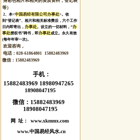
身彩色相片和相关的资质资料，登记表
等）
中国易经有限公司办事处
2、本<
>。收
到“登记表”、相片和相关标准费后，六个工作
办事处
办
日内即寄出，
。设立的一切材料，“
事处
办事处
授权书”聘书，即
成立。永久有效
(每年年审一次)。
欢迎咨询，
电话：028-61864801 15882483969
微信：
15882483969
手机：
15882483969 18980947265
18908047195
微信：
15882483969
18908047195
网 址： www.xkmmx.com
www.中国易经风水.cn