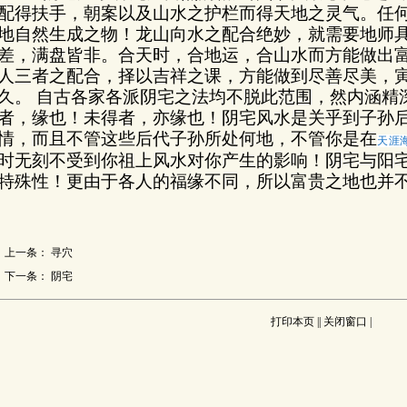
配得扶手，朝案以及山水之护栏而得天地之灵气。任
地自然生成之物！龙山向水之配合绝妙，就需要地师
差，满盘皆非。合天时，合地运，合山水而方能做出
人三者之配合，择以吉祥之课，方能做到尽善尽美，
久。
自古各家各派阴宅之法均不脱此范围，然内涵精
者，缘也！未得者，亦缘也！阴宅风水是关乎到子孙
情，而且不管这些后代子孙所处何地，不管你是在
天涯
时无刻不受到你祖上风水对你产生的影响！阴宅与阳
特殊性！更由于各人的福缘不同，所以富贵之地也并
上一条：
寻穴
下一条：
阴宅
打印本页
||
关闭窗口
|