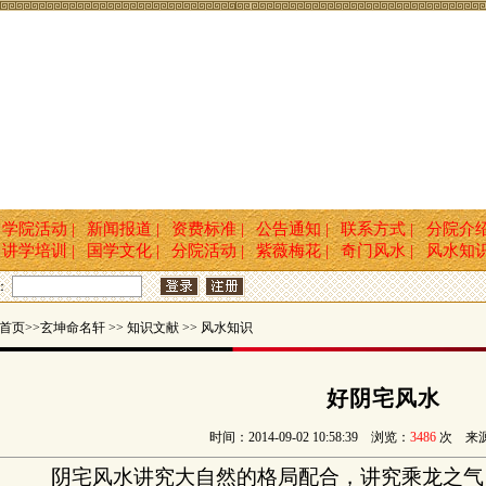
学院活动 |
新闻报道 |
资费标准 |
公告通知 |
联系方式 |
分院介
讲学培训 |
国学文化 |
分院活动 |
紫薇梅花 |
奇门风水 |
风水知
：
页>>玄坤命名轩 >> 知识文献 >> 风水知识
好阴宅风水
时间：2014-09-02 10:58:39 浏览：
3486
次 来
阴宅风水讲究大自然的格局配合，讲究乘龙之气