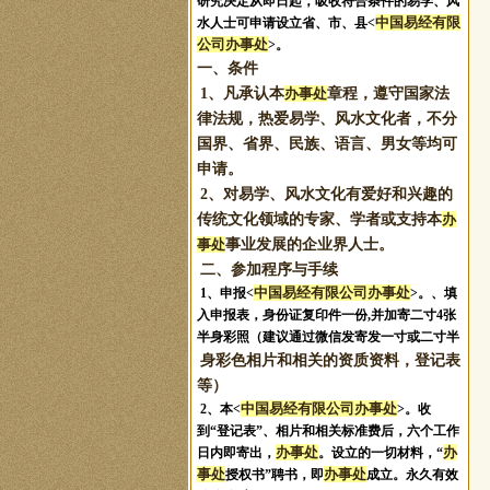
研究决定从即日起，吸收符合条件的易学、风
中国易经有限
水人士可申请设立省、市、县<
公司办事处
>。
一、条件
1、凡承认本
办事处
章程，遵守国家法
律法规，热爱易学、风水文化者，不分
国界、省界、民族、语言、男女等均可
申请。
2、对易学、风水文化有爱好和兴趣的
传统文化领域的专家、学者或支持本
办
事处
事业发展的企业界人士。
二、参加程序与手续
中国易经有限公司办事处
1、申报
<
>。
、填
入申报表，身份证复印件一份,并加寄二寸4张
半身彩照（建议通过微信发寄发一寸或二寸半
身彩色相片和相关的资质资料，登记表
等）
中国易经有限公司办事处
2、本<
>。收
到“登记表”、相片和相关标准费后，六个工作
办事处
办
日内即寄出，
。设立的一切材料，“
事处
办事处
授权书”聘书，即
成立。永久有效