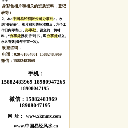
寸半
身彩色相片和相关的资质资料，登记
表等）
中国易经有限公司办事处
2、本<
>。收
到“登记表”、相片和相关标准费后，六个工
办事处
作日内即寄出，
。设立的一切材
办事处
办事处
料，“
授权书”聘书，即
成立。
永久有效(每年年审一次)。
欢迎咨询，
电话：028-61864801 15882483969
微信：
15882483969
手机：
15882483969 18980947265
18908047195
微信：
15882483969
18908047195
网 址： www.xkmmx.com
www.中国易经风水.cn