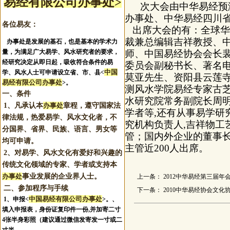
易经有限公司办事处>
次大会由中华易经预测
办事处、中华易经四川
各位易友：
出席
大会的有：全球华
裁兼总编辑吉祥教授、
办事处是发展的基石，也是基本的学术力
量，为满足广大易学、风水研究者的要求，
师、中国易经协会会长
经研究决定从即日起，吸收符合条件的易
委员会副秘书长、著名
中国
学、风水人士可申请设立省、市、县<
莫亚先生、资阳县云莲
易经有限公司办事处
>。
测风水学院易经专家古
一、条件
水研究院常务副院长周
1、凡承认本
办事处
章程，遵守国家法
学者等
,
还有从事易学研
律法规，热爱易学、风水文化者，不
究机构负责人
,
吉祥物工
分国界、省界、民族、语言、男女等
管；国内外企业的董事
均可申请。
主管近
200
人出席。
2、对易学、风水文化有爱好和兴趣的
传统文化领域的专家、学者或支持本
办事处
事业发展的企业界人士。
上一条：
2012中华易经第三届
二、参加程序与手续
下一条：
2010中华易经协会文化
中国易经有限公司办事处
1、申报
<
>。
、
填入申报表，身份证复印件一份,并加寄二寸
4张半身彩照（建议通过微信发寄发一寸或二