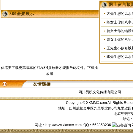
中华风水协会秘书
网上留言预
360全景展示
方先生您的风水
陈女士你的八字
赵晶
王静玄
刘静
曾女士你的结婚
曹女士你的八字
王先生小孩名以
李先生您的风水
你需要下载更高版本的FLASH播放器才能播放此文件。
下载播
放器
代沄沄
王佑红
税华龙
友情链接
四川易凯文化传播有限公司
Copyright © XKMMX.com All Ri
地址：四川成都金牛区九里堤北路5号九里欣园1栋1单元
北京密云密西花
邮箱：a
张德全
邱盈
夏春升
网址：http://www.xkmmx.com QQ：562853236