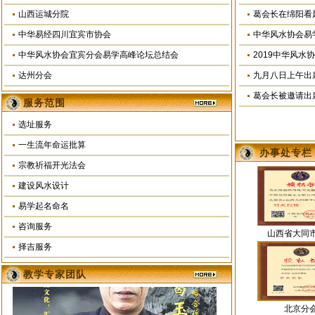
山西运城分院
葛会长在绵阳看
中华易经四川宜宾市协会
中华风水协会易
中华风水协会宜宾分会易学高峰论坛总结会
2019中华风
达州分会
九月八日上午出
葛会长被邀请出
服务范围
选址服务
一生流年命运批算
办事处专栏
宗教祈福开光法会
建设风水设计
易学起名命名
咨询服务
山西省大同
择吉服务
教学专家团队
北京分