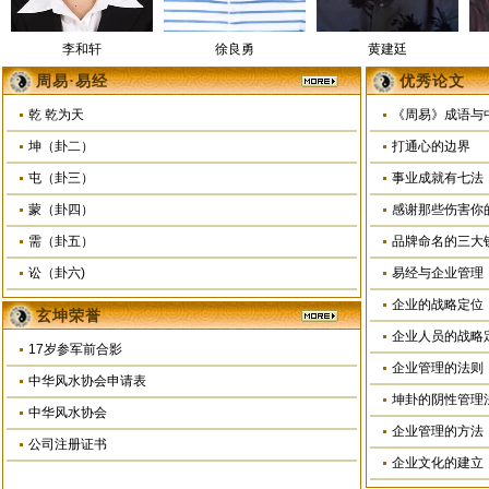
李和轩
徐良勇
黄建廷
周易·易经
优秀论文
乾 乾为天
《周易》成语与
坤（卦二）
打通心的边界
屯（卦三）
事业成就有七法
蒙（卦四）
感谢那些伤害你
朱承志
毛彬
张金华
需（卦五）
品牌命名的三大
讼（卦六)
易经与企业管理
企业的战略定位
玄坤荣誉
企业人员的战略
17岁参军前合影
企业管理的法则
中华风水协会申请表
坤卦的阴性管理
李万成
黄显全
马兴聪
中华风水协会
企业管理的方法
公司注册证书
企业文化的建立