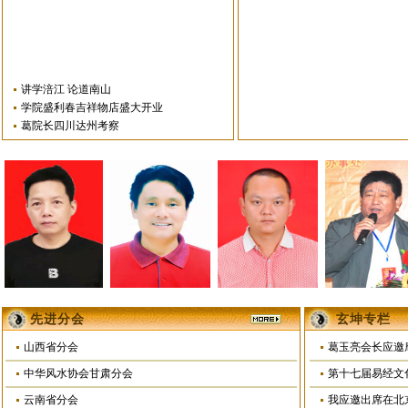
讲学涪江 论道南山
学院盛利春吉祥物店盛大开业
葛院长四川达州考察
先进分会
玄坤专栏
山西省分会
葛玉亮会长应邀
中华风水协会甘肃分会
第十七届易经文
云南省分会
我应邀出席在北